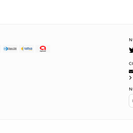
N
C
N