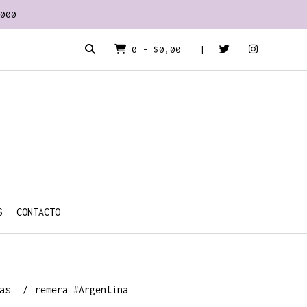
000
0
-
$0,00
S
CONTACTO
ras
remera #Argentina